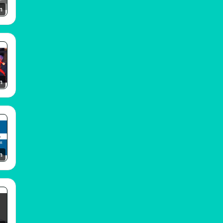
m
m
m