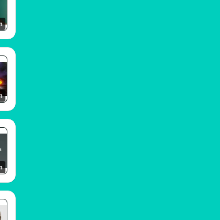
m
m
m