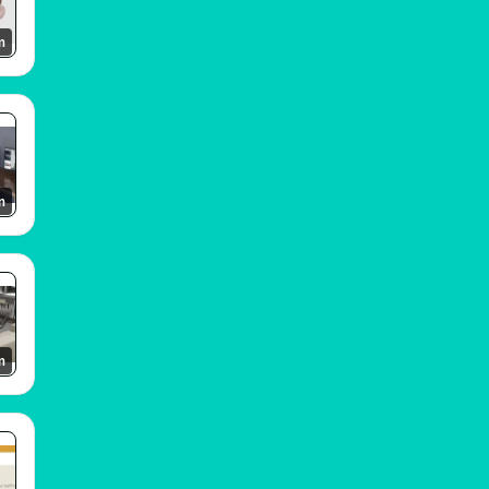
m
m
m