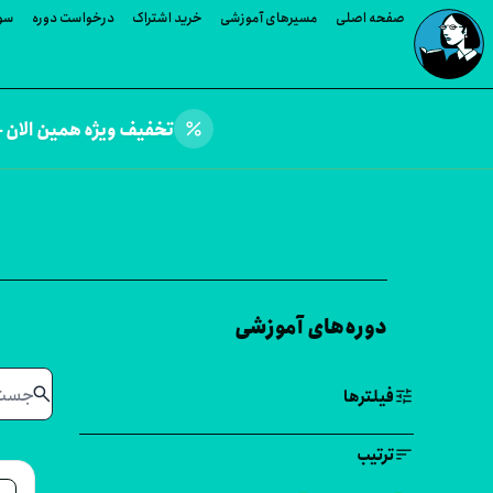
صفحه اصلی
مسیرهای آموزشی
خرید اشتراک
درخواست دوره
سوا
percent
تخفیف ویژه همین الان —
دوره‌های آموزشی
search
tune
فیلترها
sort
ترتیب