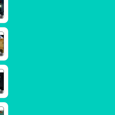
m
m
m