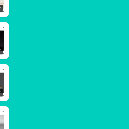
m
m
m