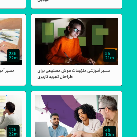
23h
5h
22m
21m
مسیر آموزشی ملزومات هوش مصنوعی برای
مسیر آمو
طراحان تجربه کاربری
12h
4h
22m
10m