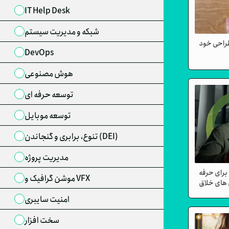
IT Help Desk
شبکه و مدیریت سیستم
طراحی خود
DevOps
هوش مصنوعی
توسعه حرفه ای
توسعه موبایل
تنوع، برابری و گنجاندن (DEI)
مدیریت پروژه
رای حرفه
موشن گرافیک و VFX
 های خلاق
امنیت سایبری
سخت افزار