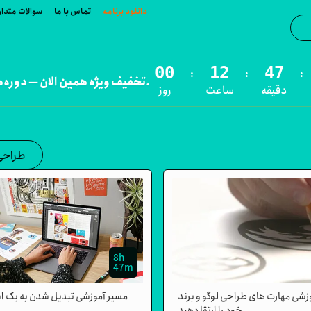
دانلود برنامه
تماس با ما
سوالات متدا
:
:
:
تخفیف ویژه همین الان — دوره‌های تخفیف‌دار را ببینید.
دقیقه
ساعت
روز
طراحی
8h
47m
زشی مهارت های طراحی لوگو و برند
مسیر آموزشی تبدیل شدن به یک اس
خود را ارتقا دهید