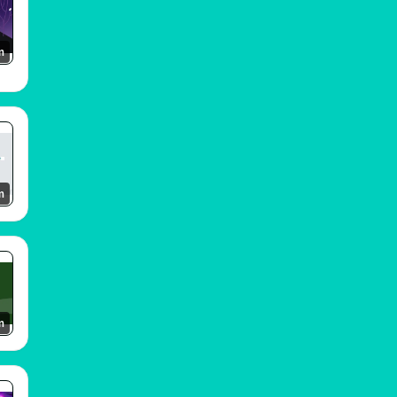
m
m
m