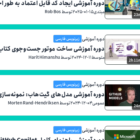
دوره آموزشی ایجاد کد قابل اعتماد به طور اخلاقی با  GitHub Copilot
مبتدی
۲۰۲۵-۰۱-۱۵
توسط Rob Bos
23
دوره آموزشی
زیرنویس فارسی
دوره آموزشی ساخت موتور جست‌وجوی کتاب از صفر با استفاده
متوسط
۲۰۲۴-۱۲-۱۱
توسط Harit Himanshu
2h 11
دوره آموزشی
زیرنویس فارسی
دوره آموزشی مدل‌های گیت‌هاب: نمونه‌سا
عمومی
۲۰۲۴-۱۲-۰۴
توسط Morten Rand-Hendriksen
24
دوره آموزشی
زیرنویس فارسی
دوره آموزشی راهنمای کامل GitHub Copilot برای توسعه‌دهندگان