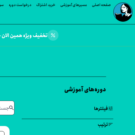
صفحه اصلی
مسیرهای آموزشی
خرید اشتراک
درخواست دوره
سوا
percent
تخفیف ویژه همین الان —
دوره‌های آموزشی
search
tune
فیلترها
sort
ترتیب