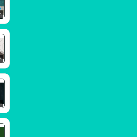
m
m
m