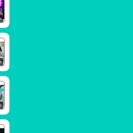
m
m
m