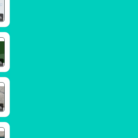
m
m
m