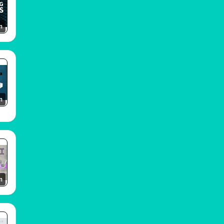
m
m
m