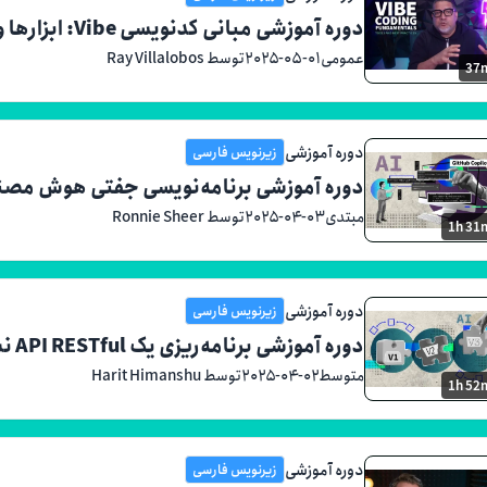
دوره آموزشی مبانی کدنویسی Vibe: ابزارها و بهترین روش‌ها
عمومی
۲۰۲۵-۰۵-۰۱
توسط Ray Villalobos
37
دوره آموزشی
زیرنویس فارسی
دوره آموزشی برنامه‌نویسی جفتی هوش مصنوعی با opilot
مبتدی
۲۰۲۵-۰۴-۰۳
توسط Ronnie Sheer
1h 31
دوره آموزشی
زیرنویس فارسی
دوره آموزشی برنامه‌ریزی یک API RESTful نسخه‌بندی شده با GitHub Copilot
متوسط
۲۰۲۵-۰۴-۰۲
توسط Harit Himanshu
1h 52
دوره آموزشی
زیرنویس فارسی