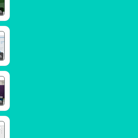
m
m
m