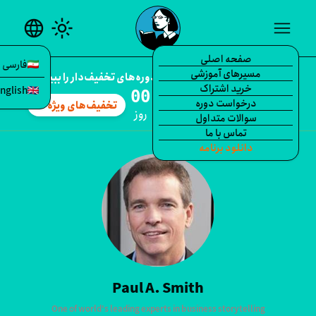
language
light_mode
me
صفحه اصلی
فارسی
مسیرهای آموزشی
percent
تخفیف ویژه همین الان — دوره‌های تخفیف‌دار را ببینید.
خرید اشتراک
English
:
:
:
درخواست دوره
تخفیف‌های ویژه
arrow_forward
انیه
دقیقه
ساعت
روز
سوالات متداول
تماس با ما
Paul
دانلود برنامه
Paul A. Smith
One of world's leading experts in business storytelling