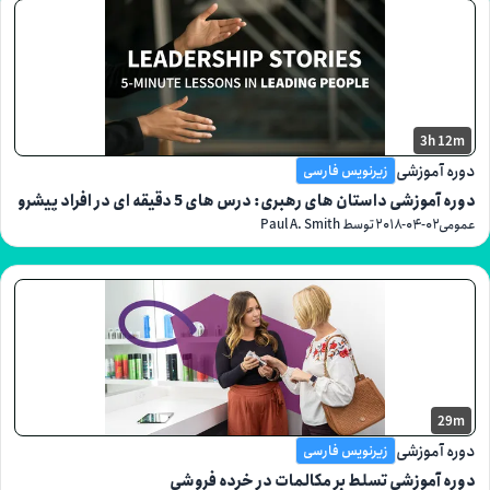
3h
موزشی
زیرنویس فارسی
شی داستان های رهبری: درس های 5 دقیقه ای در افراد پیشرو
۲۰۱۸-۰۴-۰
توسط Paul A. Smith
موزشی
زیرنویس فارسی
موزشی تسلط بر مکالمات در خرده فروشی