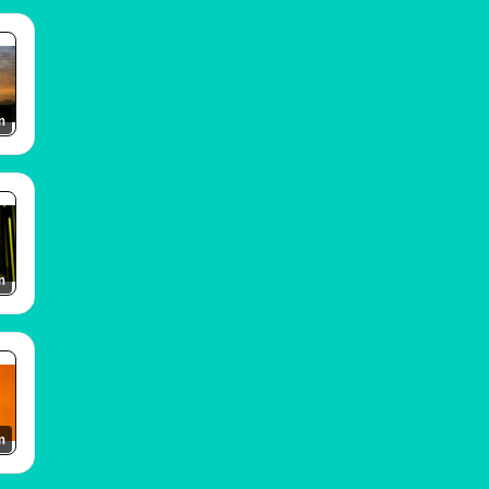
m
m
m