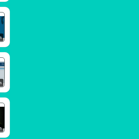
m
m
m