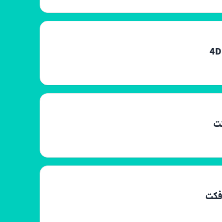
کت
افکت