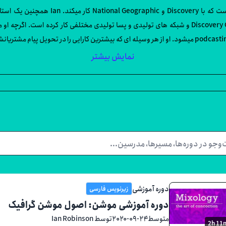
است، با یک portfolio گسترده که شامل print, HD, DVD, و podcasting میشود. او از هر وسیله ای که بیشترین 
نمایش بیشتر
دوره آموزشی
زیرنویس فارسی
دوره آموزشی موشن: اصول موشن گرافیک
متوسط
۲۰۲۰-۰۹-۲۴
توسط Ian Robinson
2h 11