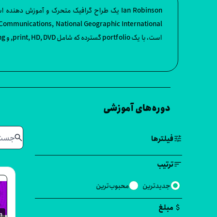
کار Ian است، و باور دارد که یک فرد تنها زمانی واقعا چیزی را یاد گرفته که آن را تدریس کند.
دوره‌های آموزشی
search
tune
فیلترها
sort
ترتیب
جدیدترین
محبوب‌ترین
attach_money
مبلغ
m