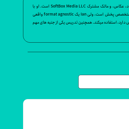
Ian Robinson یک طراح گرافیک متحرک و آموزش دهنده است که با Discovery و National Geographic کار میکند. Ian همچنین یک استاد، عکاس، و مالک مشترک SoftBox Media LLC است. او با
Discovery Communications, National Geographic International و شبکه های تولیدی و پسا تولیدی مختلفی کار کرده است. اگرچه او متخصص پخش است، ولی Ian یک format agnostic واقعی
کارایی را در تحویل پیام مشتریانش دارد، استفاده میکند. همچنین تدریس یکی از جنبه های مهم