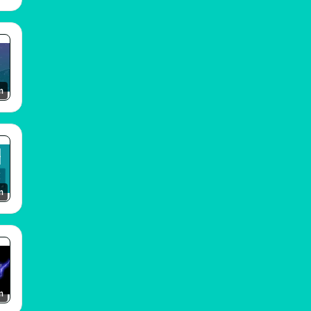
m
m
m