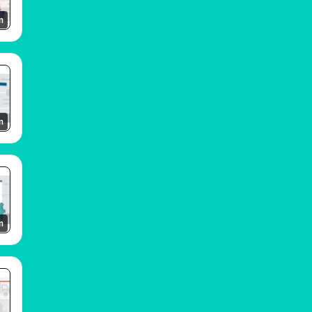
m
m
m