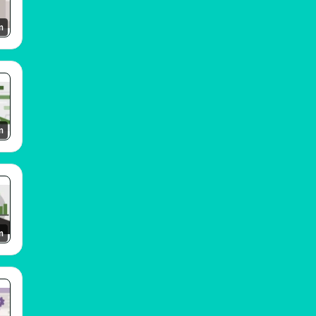
m
m
m