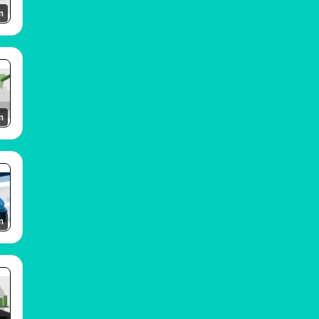
m
m
m