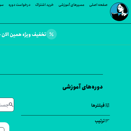
صفحه اصلی
مسیرهای آموزشی
خرید اشتراک
درخواست دوره
سوا
percent
تخفیف ویژه همین الان —
دوره‌های آموزشی
search
tune
فیلترها
sort
ترتیب