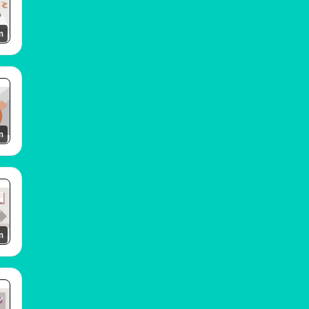
m
m
m