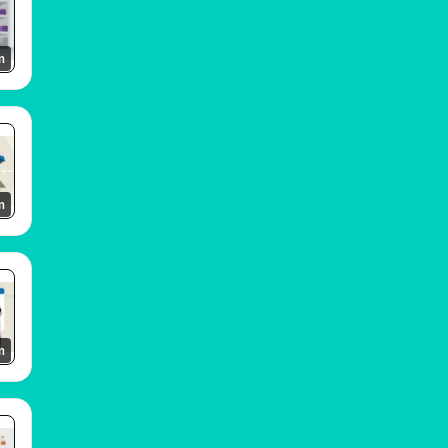
m
m
m