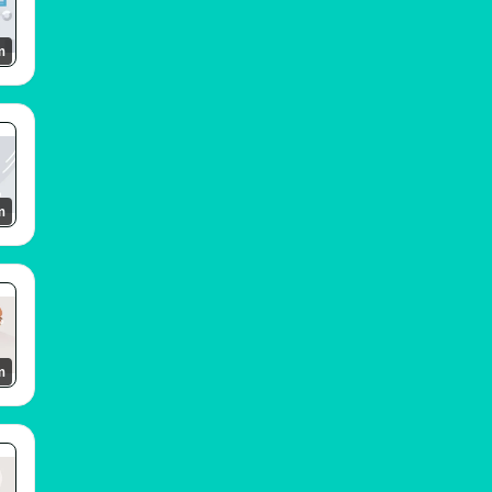
m
m
m