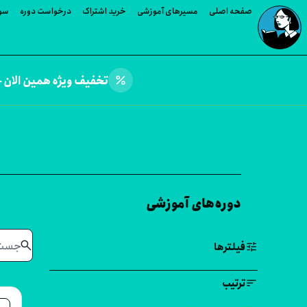
صفحه اصلی
مسیرهای آموزشی
خرید اشتراک
درخواست دوره
سوا
percent
تخفیف ویژه همین الان —
دوره‌های آموزشی
search
tune
فیلترها
sort
ترتیب