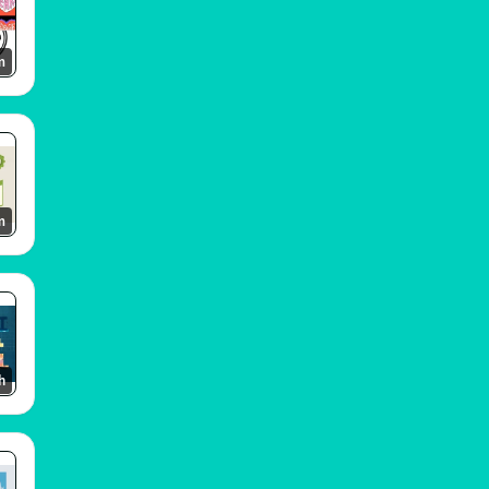
m
m
h