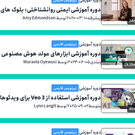
دوره آموزشی ایمنی روانشناختی: بلوک های ر
پیشرفته
۲۰۲۰-۰۳-۱۰
توسط Amy Edmondson
24
دوره آموزشی
زیرنویس فارسی
دوره آموزشی ابزارهای مولد هوش مصنوعی بر
مبتدی
۲۰۲۴-۰۶-۰۵
توسط Wuraola Oyewusi
1h 29
دوره آموزشی
زیرنویس فارسی
دوره آموزشی استفاده از Veo 3 برای ویدئوهای تولیدشده با هوش مصنوعی
متوسط
۲۰۲۵-۰۹-۰۲
توسط Lynn Langit
48
دوره آموزشی
زیرنویس فارسی