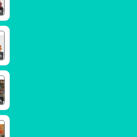
m
m
m