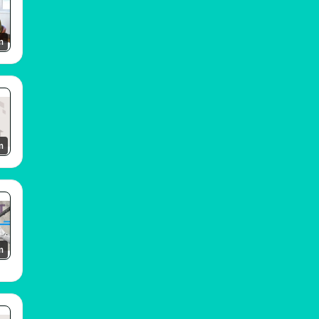
m
m
m