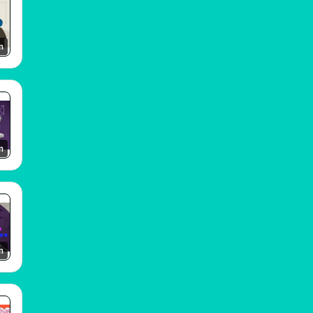
m
m
m