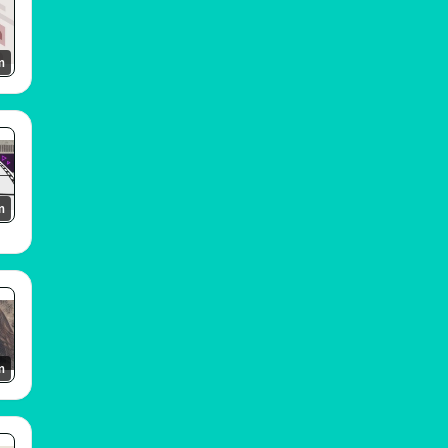
m
m
m