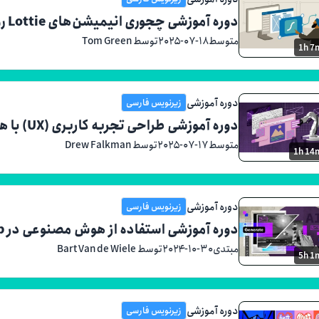
دوره آموزشی چجوری انیمیشن‌های Lottie رو توی فیگما استفاده کنیم
متوسط
۲۰۲۵-۰۷-۱۸
توسط Tom Green
1h 7
دوره آموزشی
زیرنویس فارسی
دوره آموزشی طراحی تجربه کاربری (UX) با هوش مصنوعی مولد و ابزار Uizard
متوسط
۲۰۲۵-۰۷-۱۷
توسط Drew Falkman
1h 14
دوره آموزشی
زیرنویس فارسی
دوره آموزشی استفاده از هوش مصنوعی در Adobe Photoshop و Creative Cloud
مبتدی
۲۰۲۴-۱۰-۳۰
توسط Bart Van de Wiele
5h 1
دوره آموزشی
زیرنویس فارسی