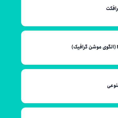
رافکت
نوعی