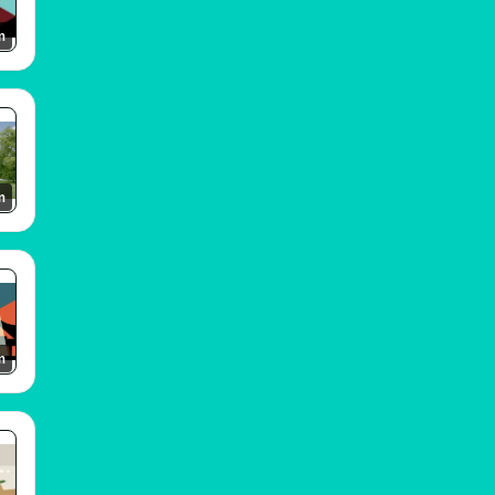
m
m
m