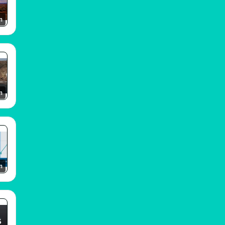
m
m
m