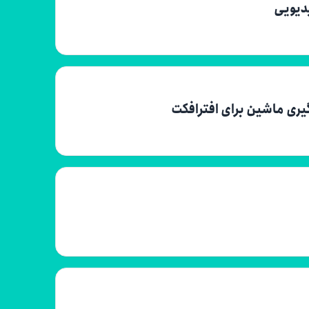
دیویی
ری ماشین برای افترافکت