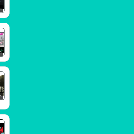
m
m
m