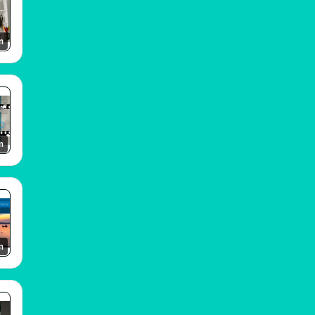
m
m
m