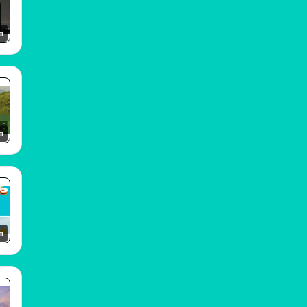
m
m
m