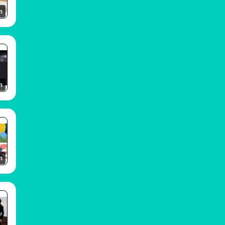
m
m
m