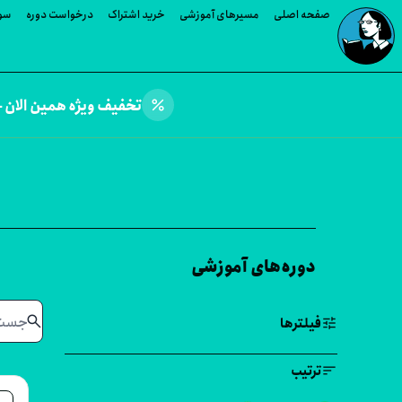
صفحه اصلی
مسیرهای آموزشی
خرید اشتراک
درخواست دوره
سوا
percent
تخفیف ویژه همین الان —
دوره‌های آموزشی
search
tune
فیلترها
sort
ترتیب