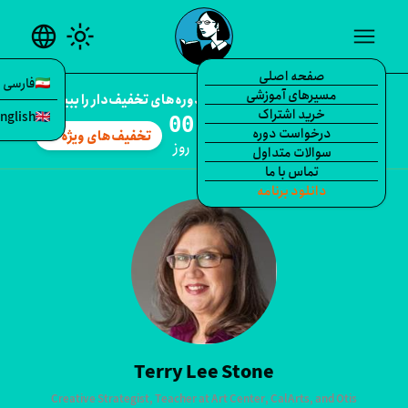
language
light_mode
me
صفحه اصلی
فارسی
مسیرهای آموزشی
percent
تخفیف ویژه همین الان — دوره‌های تخفیف‌دار را ببینید.
خرید اشتراک
English
:
:
:
درخواست دوره
تخفیف‌های ویژه
arrow_forward
انیه
دقیقه
ساعت
روز
سوالات متداول
تماس با ما
Terry
دانلود برنامه
Terry Lee Stone
Creative Strategist, Teacher at Art Center, CalArts, and Otis