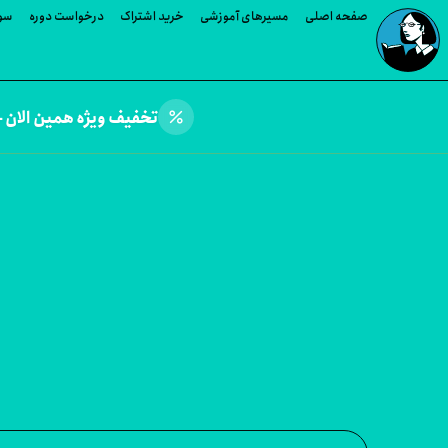
صفحه اصلی
مسیرهای آموزشی
خرید اشتراک
درخواست دوره
سوا
percent
تخفیف ویژه همین الان —
وره های Paul J. Smith