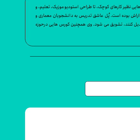
ده است. او روی پروژه هایی در بخش هایی نظیر کارهای کوچک، تا طراحی استودیو موزیک، تعلیم، و
ت. او که همیشه به طراحی و جزئیات طراحی علاقمند بوده است، از زمان نسخه 4 sketchup کاربر و طرفداراش بوده است. پُل عاشق تدریس به دانشجویان معماری و
 استفاده از Sketchup دارند تا طرح هایشان را به واقعیت تبدیل کنند، تشویق می شود. وی همچنین کورس هایی درحوزه