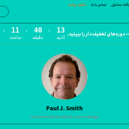
لات متداول
تماس با ما
دانلود برنامه
جست‌و
:
:
:
 دوره‌های تخفیف‌دار را ببینید.
ثانیه
دقیقه
ساعت
Paul J. Smith
Lecturer in the UK with 25+ years in design