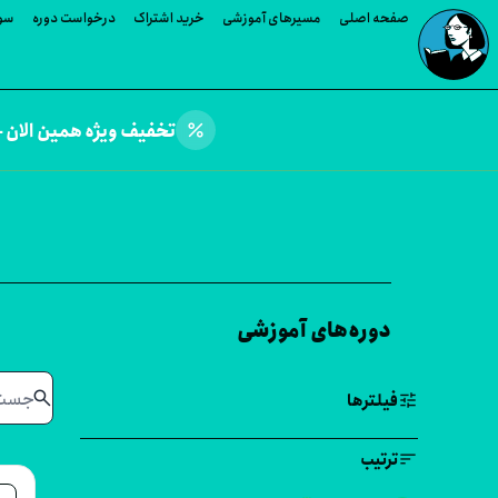
صفحه اصلی
مسیرهای آموزشی
خرید اشتراک
درخواست دوره
سوا
percent
تخفیف ویژه همین الان —
دوره‌های آموزشی
search
tune
فیلترها
sort
ترتیب