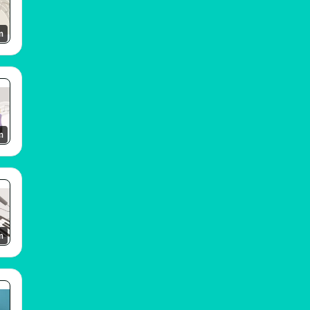
m
m
m