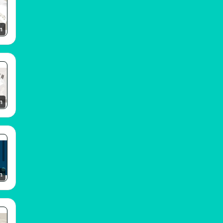
m
m
m