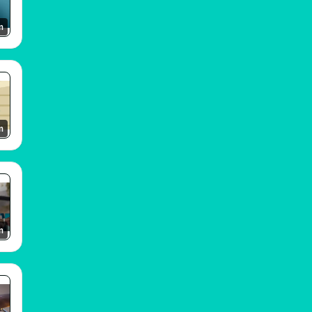
m
m
m