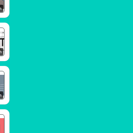
m
h
m