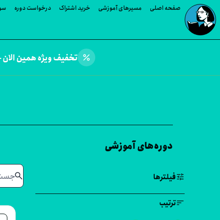
صفحه اصلی
مسیرهای آموزشی
خرید اشتراک
درخواست دوره
سوا
percent
تخفیف ویژه همین الان —
دوره‌های آموزشی
search
tune
فیلترها
sort
ترتیب