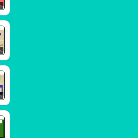
m
m
m