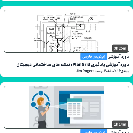
3h
موزشی
زیرنویس فارسی
گیری PlanGrid: نقشه های ساختمانی دیجیتال
۲۰۱۸-۰۷-
توسط Jim Rogers
1h
موزشی
زیرنویس فارسی