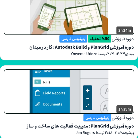
3h
موزشی
٪50 تخفیف
زیرنویس فارسی
Autodesk Build: کار در میدان
۲۰۲۱-۱۲-
توسط Onyema Udeze
1h
موزشی
زیرنویس فارسی
مدیریت فعالیت های ساخت و ساز
۲۰۱۸-۱۲-۰۷
توسط Jim Rogers