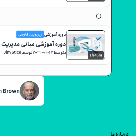
radio_button_unchecked
دوره آموزشی
زیرنویس فارسی
دوره آموزشی مبانی مدیریت 
متوسط
۲۰۲۲-۰۲-۱۷
توسط Jim Stice
1h 46m
n Brown
درباره ما