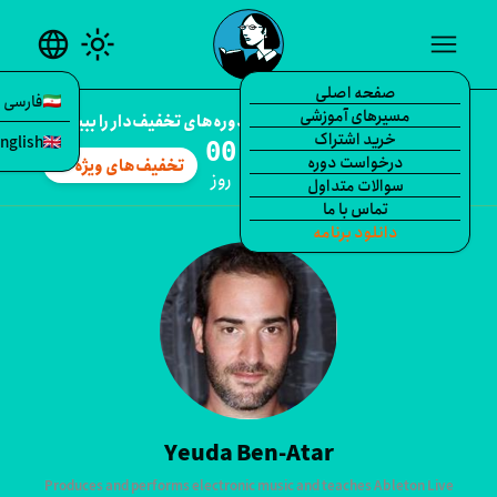
language
light_mode
me
صفحه اصلی
فارسی
مسیرهای آموزشی
percent
تخفیف ویژه همین الان — دوره‌های تخفیف‌دار را ببینید.
خرید اشتراک
English
:
:
:
درخواست دوره
تخفیف‌های ویژه
arrow_forward
انیه
دقیقه
ساعت
روز
سوالات متداول
تماس با ما
Yeud
دانلود برنامه
Yeuda Ben-Atar
Produces and performs electronic music and teaches Ableton Li