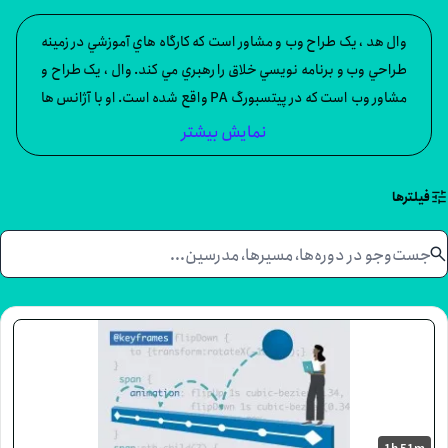
ل هد ، يک طراح وب و مشاور است که کارگاه هاي آموزشي در زمينه
احي وب و برنامه نويسي خلاق را رهبري مي کند. وال ، يک طراح و
مشاور وب است که در پيتسبورگ PA واقع شده است. او با آژانس ها
کسب و کارهاي کوچک کار مي کند تا وب سايت هاي سرگرم کننده و
نمایش بیشتر
ثر را ايجاد کنند. او در کنفرانس هاي بين المللي سخن مي گويد و
رگاه هاي آموزشي را در طراحي وب و برنامه نويسي خلاقانه هدايت
ا
مي کند. توييت هاي وال ، بيش از حد، گاهي اوقات dribbbles، و
لاگ هاي او تا حدودي متناقض هستند.