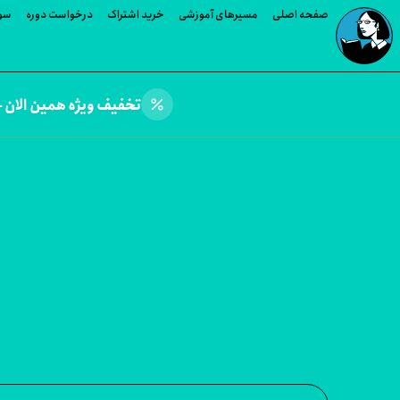
صفحه اصلی
مسیرهای آموزشی
خرید اشتراک
درخواست دوره
سوا
percent
تخفیف ویژه همین الان —
وره های Thiago Santos Mundim