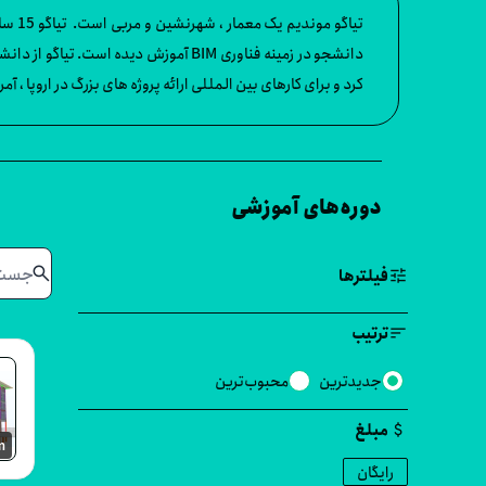
دانشجو در زمینه فناوری BIM آموزش دی
کرد و برای کارهای بین المللی ارائه پروژه های بزرگ در اروپا ، آم
دوره‌های آموزشی
search
tune
فیلترها
sort
ترتیب
جدیدترین
محبوب‌ترین
attach_money
مبلغ
m
رایگان