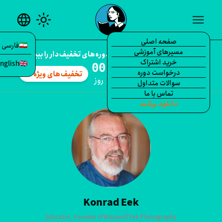
language
light_mode
me
صفحه اصلی
فارسی
مسیرهای آموزشی
percent
تخفیف ویژه همین الان — دوره‌های تخفیف‌دار را ببینید.
خرید اشتراک
English
:
:
:
درخواست دوره
تخفیف‌های ویژه
arrow_forward
انیه
دقیقه
ساعت
روز
سوالات متداول
تماس با ما
Kon
دانلود برنامه
Konrad Eek
Educator, Founder of Maxwell Eek Photography