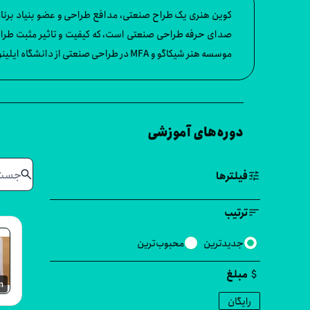
صدای حرفه طراحی صنعتی است، که کیفیت و تاثیر مثبت طراحی 
موسسه هنر شیکاگو و MFA در طراحی صنعتی از دانشگاه ایلینوی در شیکاگو است. او یکی از فعالان طراحی و طراحی صنعتی است.
دوره‌های آموزشی
search
tune
فیلترها
sort
ترتیب
جدیدترین
محبوب‌ترین
attach_money
مبلغ
m
رایگان