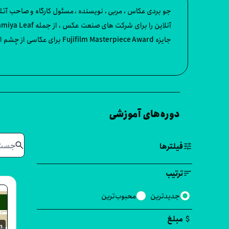
جو بردی عکاس ، مربی ، نویسنده ، مسئول کارگاه و صاحب آت
جایزه  Masterpiece Award
دیدنی و پانوراما و عکس های پرتره محیطی می پردازد. وب سایت عکاسی منظره جو را می تو
دوره‌های آموزشی
search
tune
فیلترها
sort
ترتیب
جدیدترین
محبوب‌ترین
attach_money
مبلغ
m