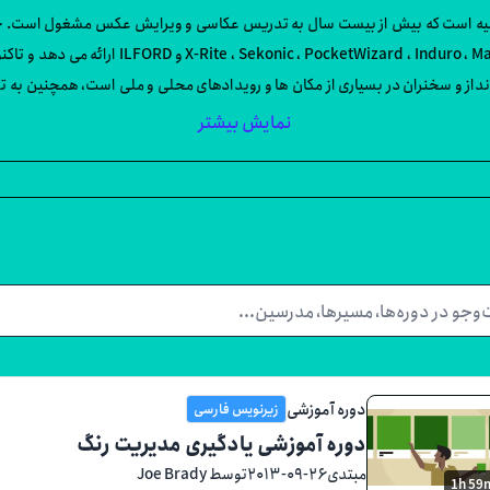
لیه است که بیش از بیست سال به تدریس عکاسی و ویرایش عکس مشغول است. جو به
آنلاین را برای شرکت های صنعت عکس ، از جمله af
Fujifilm برای عکاسی از چشم انداز و سخنران در بسیاری از مکان ها و رویدادهای محلی و ملی است
انید در سایت www.joebradyphotography.com مشاهده کنید.
نمایش بیشتر
دوره آموزشی
زیرنویس فارسی
دوره آموزشی یادگیری مدیریت رنگ
مبتدی
۲۰۱۳-۰۹-۲۶
توسط Joe Brady
1h 59