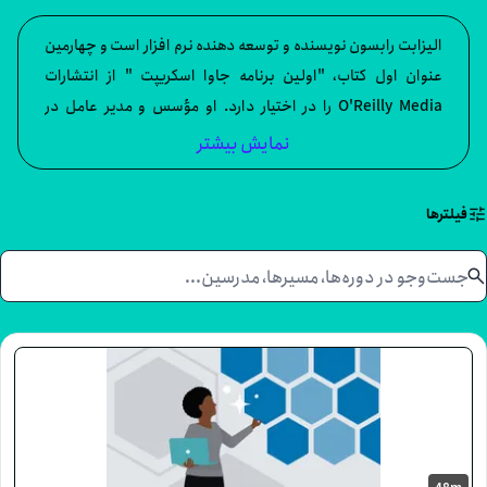
یزابت رابسون نویسنده و توسعه دهنده نرم افزار است و چهارمین
وان اول کتاب، "اولین برنامه جاوا اسکریپت " از انتشارات
O'Reilly Media را در اختیار دارد. او مؤسس و مدیر عامل در
WickedlySmart است و همکاران سه عنوان برتر (Head First
نمایش بیشتر
Design Patterns, Head First HTML and CSS, and Hea
First HTML5 Programming) است و قبلا مدیر پروژه های ویژه و
ا
مدرس سری اول Head در رسانه O'Reilly بوده است. الیزابت قبل
از کارش در O'Reilly Media، مدیر مهندسی در شرکت والت دیزنی
د. الیزابت دارای مدرک کارشناسی ارشد در علوم کامپیوتر از
شگاه Yale است.