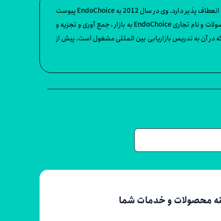
داگ لاد بیش از 25 سال سابقه تجارت در زمینه بازاریابی و مدیریت برند در زمینه های جراحی عمومی ، مراقبت از پستان ، جراحی قلب و آندوسکوپی انعطاف پذیر دارد. وی در سال 2012 به EndoChoice پیوست
و مسئولیت های فعلی وی شامل تعریف و عرضه محصولات جدید ، توسعه و محافظت از برند EndoChoice ، ارائه ارتباطات روشن و سازگار با محصولات و نام تجاری EndoChoice به بازار ، جمع آوری و تجزیه و
که در آن به تدریس بازاریابی بین المللی مشغول است. پیش از
نه محصولات و خدمات شما