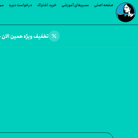
صفحه اصلی
مسیرهای آموزشی
خرید اشتراک
درخواست دوره
سوا
percent
تخفیف ویژه همین الان —
وره های Doug Ladd