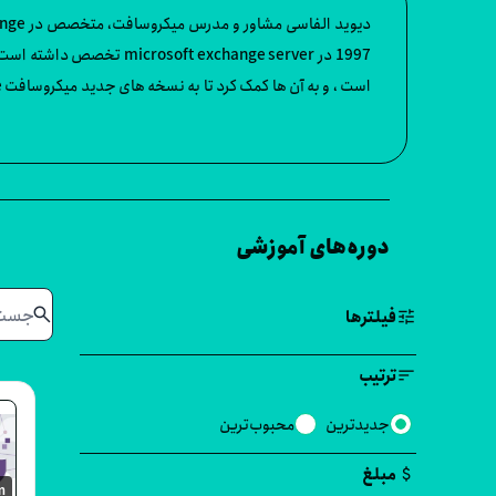
بزرگ) و Kalleo (متخصص مدیریت شبکه بیزنس های کوچک)است، که روی تیم های مشاوران و تکنسین های شبکه نظارت می کند.
دوره‌های آموزشی
search
tune
فیلترها
sort
ترتیب
جدیدترین
محبوب‌ترین
attach_money
مبلغ
m