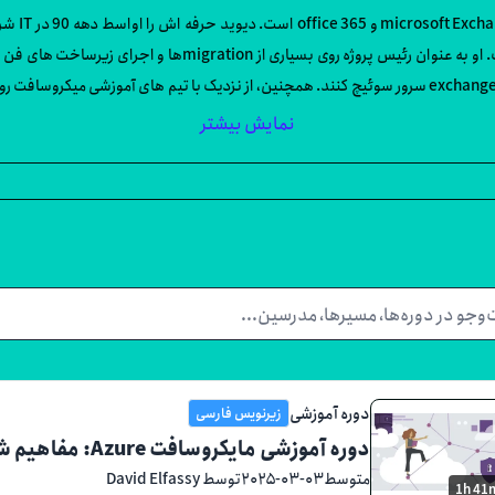
1997 در microsoft exchange server تخصص داشته است. او به عنو
است ، و به آن ها کمک کرد تا به نسخه های جدید میکروسافت exchange سرور سوئیچ کنند. همچنین، از نزدیک ب
نمایش بیشتر
دوره آموزشی
زیرنویس فارسی
دوره آموزشی مایکروسافت Azure: مفاهیم شبکه‌سازی
متوسط
۲۰۲۵-۰۳-۰۳
توسط David Elfassy
1h 41