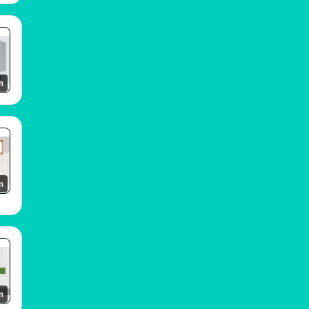
m
m
m