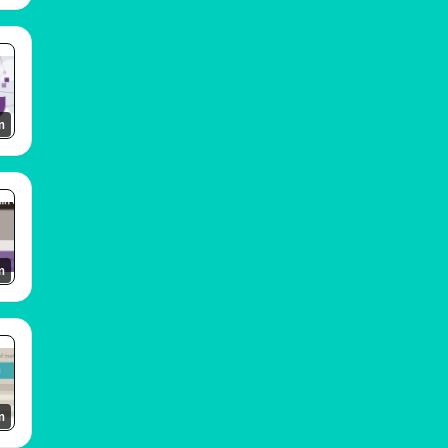
m
m
m