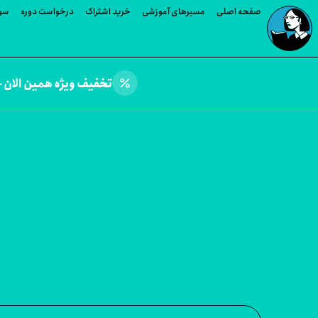
صفحه اصلی
مسیرهای آموزشی
خرید اشتراک
درخواست دوره
سوا
percent
تخفیف ویژه همین الان —
وره های David Elfassy