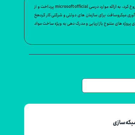
دیوید الفاسی مشاور و مدرس میکروسافت، متخصص در microsoft Exchange و office 365 است. دیوید حرفه اش را اواسط دهه 90 در IT شروع کرد، به ارائه موارد درسی microsoft official پرداخت و از
ان رئیس پروژه روی بسیاری از migrationها و اجرای زیرساخت های فن آوری میکروسافت برای سازمان های دولتی و شرکتی کار کردهخ
ا تیم های آموزشی میکروسافت روی پروژه های متنوع بازاریابی و مدرک دهی به ویژه ساخت مواد
درسی برای اجزاء متعدد میکروسافت corps کار می کرده است. دیوید یکی از صاحبان و مشاور ارشد فنی برای دو شرکت Microsoft Gold Certified —Netlogon Technologies (متخصص مشاوره شرکت های