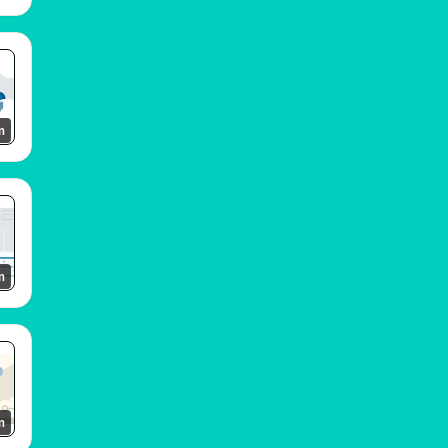
m
m
m