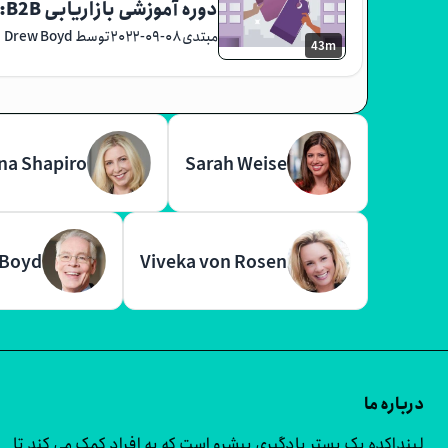
دوره آموزشی بازاریابی B2B: استراتژی های قیمت گذاری
مبتدی
۲۰۲۲-۰۹-۰۸
توسط Drew Boyd
43m
na Shapiro
Sarah Weise
 Boyd
Viveka von Rosen
درباره ما
لینداکده یک بستر یادگیری پیشرو است که به افراد کمک می کند تا