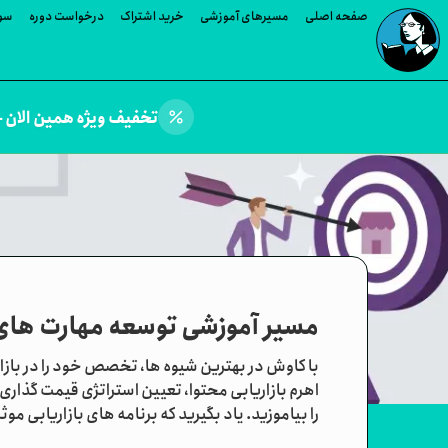
صفحه اصلی
مسیرهای آموزشی
خرید اشتراک
درخواست دوره
سوا
percent
تخفیف ویژه همین الان —
مسیر آموزشی توسعه مهارت های بازاری
را بیاموزید. یاد بگیرید که برنامه های بازاریابی موثر B2B بنویسید. درباره تحقیقات بازار B2B و استراتژی GTM بیاموزی